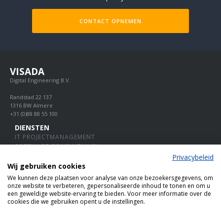
CONTACT OPNEMEN
VISADA
Digital Engineering B.V.
Randstad 22 137
1316 BW Almere
+31 (0)88 88 55 100
DIENSTEN
IT PROJECTMANAGEMENT
SOFTWARE CONSULTANCY
PROJECTSCAN
Privacybeleid
LINKS
Wij gebruiken cookies
HOME
We kunnen deze plaatsen voor analyse van onze bezoekersgegevens, om
OVER ONS
onze website te verbeteren, gepersonaliseerde inhoud te tonen en om u
een geweldige website-ervaring te bieden. Voor meer informatie over de
PRIVACYVERKLARING
cookies die we gebruiken opent u de instellingen.
CONTACT