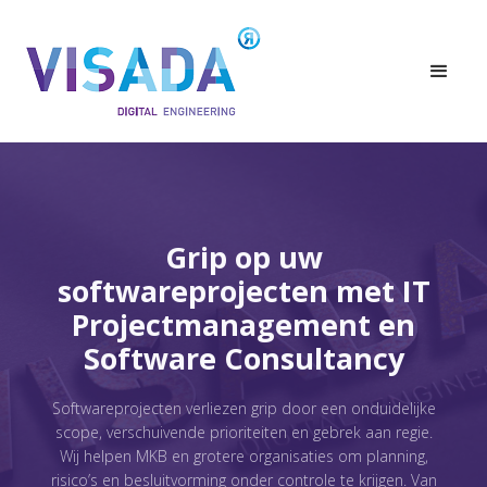
Grip op uw
softwareprojecten met IT
Projectmanagement en
Software Consultancy
Softwareprojecten verliezen grip door een onduidelijke
scope, verschuivende prioriteiten en gebrek aan regie.
Wij helpen MKB en grotere organisaties om planning,
risico’s en besluitvorming onder controle te krijgen. Van