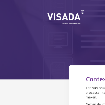
Conte
Een van onz
processen te
maken.
Gezien de im