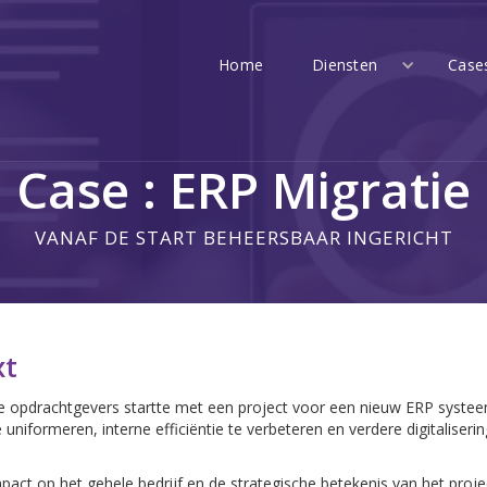
Home
Diensten
Case
Case : ERP Migratie
VANAF DE START BEHEERSBAAR INGERICHT
xt
e opdrachtgevers startte met een project voor een nieuw ERP syst
 uniformeren, interne efficiëntie te verbeteren en verdere digitaliserin
pact op het gehele bedrijf en de strategische betekenis van het proje