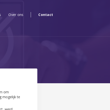
s
Over ons
Contact
eem om
g mogelijk te
ct, werd