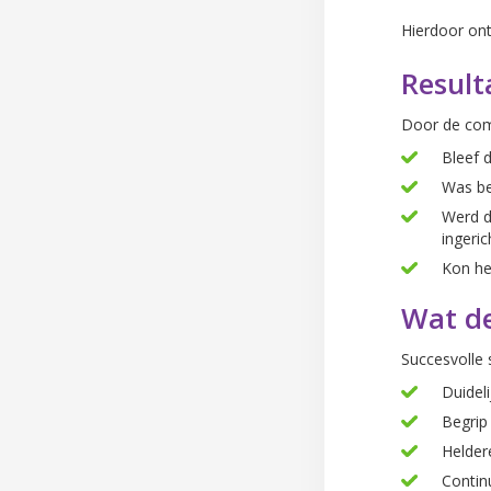
Hierdoor ont
Result
Door de comb
Bleef 
Was be
Werd d
ingeric
Kon he
Wat de
Succesvolle 
Duidel
Begrip
Heldere
Contin