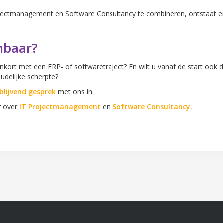
jectmanagement en Software Consultancy te combineren, ontstaat er
nbaar?
enkort met een ERP- of softwaretraject? En wilt u vanaf de start ook d
oudelijke scherpte?
jblijvend gesprek
met ons in.
r over
IT Projectmanagement
en
Software Consultancy.