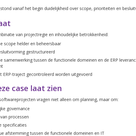
stond vanaf het begin duidelijkheid over scope, prioriteiten en beslui
aat
inatie van projectregie en inhoudelijke betrokkenheid:
de scope helder en beheersbaar
sluitvorming gestructureerd
e samenwerking tussen de functionele domeinen en de ERP leverancie
ht
t ERP-traject gecontroleerd worden uitgevoerd
ze case laat zien
softwareprojecten vragen niet alleen om planning, maar om:
ijke governance
 van processen
 specificaties
ue afstemming tussen de functionele domeinen en IT