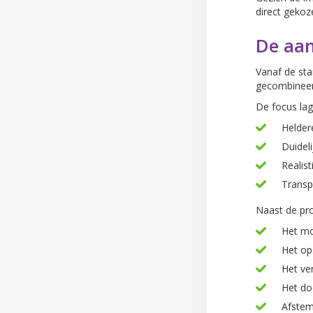
direct gekoz
De aa
Vanaf de sta
gecombineerd
De focus lag 
Helder
Duideli
Realist
Transp
Naast de pro
Het mo
Het op
Het ve
Het do
Afstem