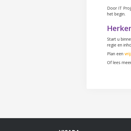
Door IT Pro
het begin.
Herke
Start u binn
regie en inh
Plan een
vri
Of lees mee